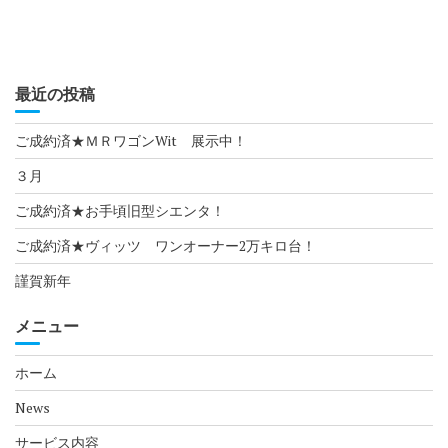
最近の投稿
ご成約済★ＭＲワゴンWit 展示中！
３月
ご成約済★お手頃旧型シエンタ！
ご成約済★ヴィッツ ワンオーナー2万キロ台！
謹賀新年
メニュー
ホーム
News
サービス内容