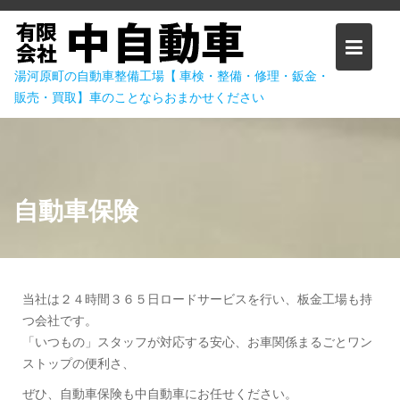
Skip
to
content
湯河原町の自動車整備工場【 車検・整備・修理・鈑金・
販売・買取】車のことならおまかせください
自動車保険
当社は２４時間３６５日ロードサービスを行い、板金工場も持
つ会社です。
「いつもの」スタッフが対応する安心、お車関係まるごとワン
ストップの便利さ、
ぜひ、自動車保険も中自動車にお任せください。